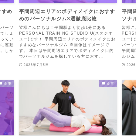
すすめ
平間周辺エリアのボディメイクにおすす
平間
めのパーソナルジム3選徹底比較
ソナ
のパーソ
皆様こんにちは！平間駅より徒歩1分にある
皆様こ
いでしょ
PERSONAL TRAINING STUDIO U(スタジオ
PERS
なってい
ユー)です！ 平間周辺エリアのボディメイクにお
ユー)
めに運動
すすめなパーソナルジム ※画像はイメージで
パーソ
ん。しか
す。 本日は平間周辺エリアでボディメイク目的
平間周
でパーソナルジムを探している方におす...
ルジム
2026年7月5日
202
食事
食事