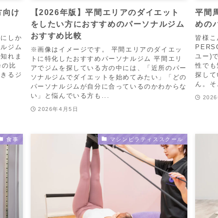
方向け
【2026年版】平間エリアのダイエット
平間
をしたい方におすすめのパーソナルジム
めの
おすすめ比較
降にしか
皆様こ
ナルジム
PERS
※画像はイメージです。 平間エリアのダイエッ
も知れま
ユー)
トに特化したおすすめパーソナルジム 平間エリ
降の比
性でも
アでジムを探している方の中には、「近所のパー
できるジ
探して
ソナルジムでダイエットを始めてみたい」「どの
ん。そ
パーソナルジムが自分に合っているのかわからな
い」と悩んでいる方も...
202
2026年4月5日
食事
マシンピラティススクール