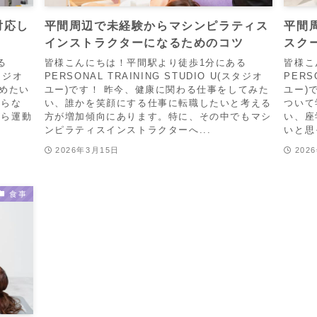
対応し
平間周辺で未経験からマシンピラティス
平間
インストラクターになるためのコツ
スク
る
皆様こんにちは！平間駅より徒歩1分にある
皆様こ
スタジオ
PERSONAL TRAINING STUDIO U(スタジオ
PERS
始めたい
ユー)です！ 昨今、健康に関わる仕事をしてみた
ユー)
からな
い、誰かを笑顔にする仕事に転職したいと考える
ついて
がら運動
方が増加傾向にあります。特に、その中でもマシ
い、座
ンピラティスインストラクターへ...
いと思
2026年3月15日
202
食事