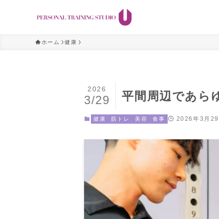
ホーム
健康
2026
平間周辺であら
3/29
2026年3月2
健康
筋トレ
美容
食事