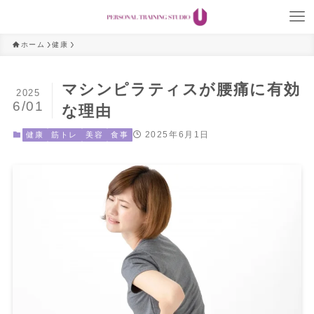
ホーム
健康
マシンピラティスが腰痛に有効
2025
6/01
な理由
2025年6月1日
健康
筋トレ
美容
食事